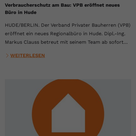
Verbraucherschutz am Bau: VPB eröffnet neues
Anbieter
youtube.com
Büro in Hude
Laufzeit
2 Jahre
HUDE/BERLIN. Der Verband Privater Bauherren (VPB)
eröffnet ein neues Regionalbüro in Hude. Dipl.-Ing.
YouTube setzt dieses Cookie über
Zweck
eingebettete YouTube-Videos und
Markus Clauss betreut mit seinem Team ab sofort…
registriert anonyme statistische Daten.
WEITERLESEN
Name
yt-remote-device-id
Anbieter
Youtube.com
Laufzeit
Session
YouTube setzt diesen Cookie, um die
Videopräferenzen des Benutzers zu
Zweck
speichern, der eingebettete YouTube-
Videos verwendet.