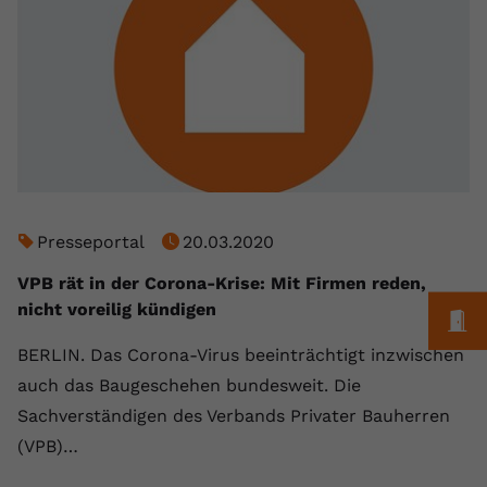
registriert eine eindeutige ID, um
Zweck
Daten darüber zu speichern, welche
Videos von YouTube der Nutzer
gesehen hat.
Name
yt-remote-connected-devices
Anbieter
Youtube.com
Presseportal
20.03.2020
Laufzeit
Session
VPB rät in der Corona-Krise: Mit Firmen reden,
YouTube setzt diesen Cookie, um die
nicht voreilig kündigen
M
Videopräferenzen des Nutzers zu
Zweck
speichern, der eingebettete YouTube-
BERLIN. Das Corona-Virus beeinträchtigt inzwischen
Videos verwendet.
auch das Baugeschehen bundesweit. Die
Sachverständigen des Verbands Privater Bauherren
(VPB)…