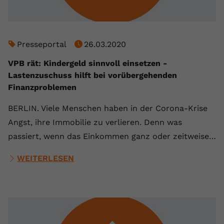
Name
yt.innertube::requests
Anbieter
youtube.com
Presseportal
26.03.2020
Laufzeit
Session
VPB rät: Kindergeld sinnvoll einsetzen -
Lastenzuschuss hilft bei vorübergehenden
Dieser von YouTube gesetzte Cookie
Finanzproblemen
registriert eine eindeutige ID, um
Zweck
Daten darüber zu speichern, welche
BERLIN. Viele Menschen haben in der Corona-Krise
Videos von YouTube der Nutzer
Angst, ihre Immobilie zu verlieren. Denn was
gesehen hat.
passiert, wenn das Einkommen ganz oder zeitweise…
Name
yt.innertube::nextId
WEITERLESEN
Anbieter
Youtube.com
Laufzeit
Session
Dieser von YouTube gesetzte Cookie