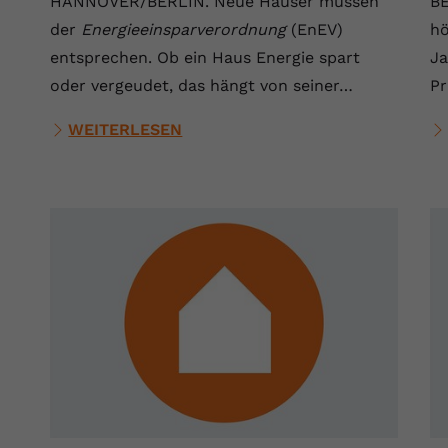
HANNOVER/BERLIN. Neue Häuser müssen
BE
der
Energieeinsparverordnung
(EnEV)
hö
entsprechen. Ob ein Haus Energie spart
Ja
oder vergeudet, das hängt von seiner…
Pr
WEITERLESEN