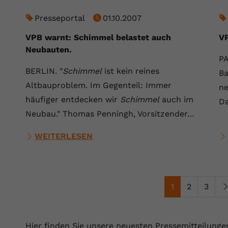
Presseportal
01.10.2007
VPB warnt: Schimmel belastet auch
VP
Neubauten.
PA
BERLIN. "
Schimmel
ist kein reines
Ba
Altbauproblem. Im Gegenteil: Immer
ne
häufiger entdecken wir
Schimmel
auch im
D
Neubau." Thomas Penningh, Vorsitzender…
WEITERLESEN
1
2
3
Hier finden Sie unsere neuesten Pressemitteilunge