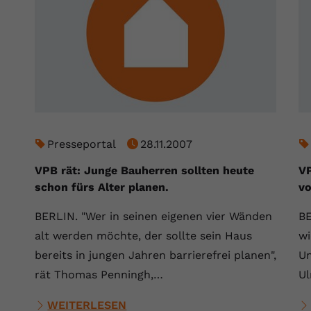
Laufzeit
Session
Dieser von YouTube gesetzte Cookie
registriert eine eindeutige ID, um Daten
Zweck
darüber zu speichern, welche Videos von
YouTube der Nutzer gesehen hat.
Name
yt.innertube::nextId
Presseportal
28.11.2007
Anbieter
Youtube.com
VPB rät: Junge Bauherren sollten heute
VP
schon fürs Alter planen.
vo
Laufzeit
Session
BERLIN. "Wer in seinen eigenen vier Wänden
B
Dieser von YouTube gesetzte Cookie
registriert eine eindeutige ID, um Daten
alt werden möchte, der sollte sein Haus
wi
Zweck
darüber zu speichern, welche Videos von
bereits in jungen Jahren barrierefrei planen",
Un
YouTube der Nutzer gesehen hat.
rät Thomas Penningh,…
Ul
WEITERLESEN
Name
yt-remote-connected-devices