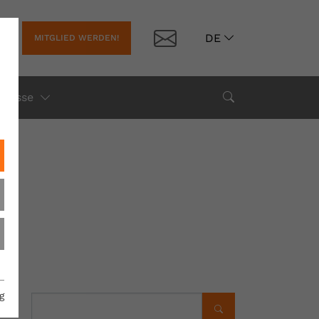
Kontakt
DE
MITGLIED WERDEN!
(current)
Suche
Presse
g
Suchen