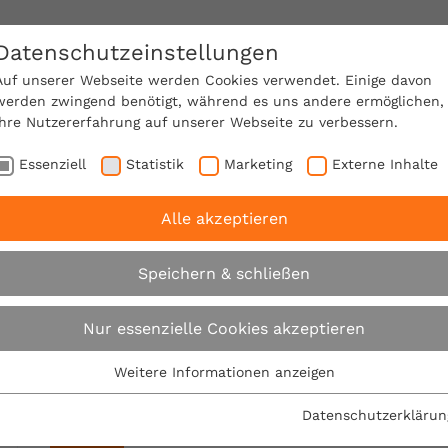
Datenschutzeinstellungen
SACHVERSTÄNDIGE FINDEN!
Auf unserer Webseite werden Cookies verwendet. Einige davon
werden zwingend benötigt, während es uns andere ermöglichen,
Ihre Nutzererfahrung auf unserer Webseite zu verbessern.
e Mitgliedschaft
Über den VPB
Karriere
Essenziell
Statistik
Marketing
Externe Inhalte
Alle akzeptieren
Speichern & schließen
Presseportal
Nur essenzielle Cookies akzeptieren
Weitere Informationen anzeigen
Essenziell
Essenzielle Cookies werden für grundlegende Funktionen der
Datenschutzerklärun
Webseite benötigt. Dadurch ist gewährleistet, dass die
Jahr