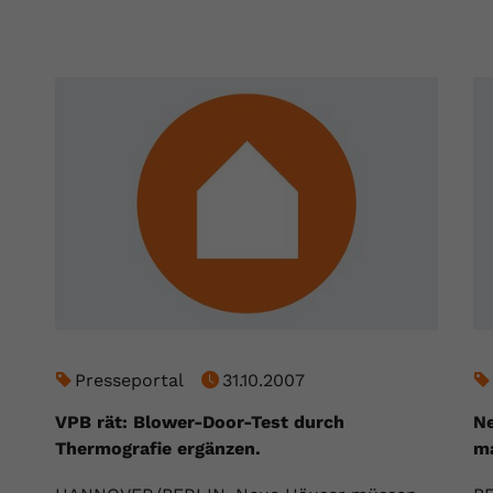
Anbieter
Youtube.com
Laufzeit
Session
YouTube setzt diesen Cookie, um die
Zweck
Videopräferenzen des Nutzers zu speichern,
der eingebettete YouTube-Videos verwendet.
Presseportal
31.10.2007
VPB rät: Blower-Door-Test durch
Ne
Thermografie ergänzen.
m