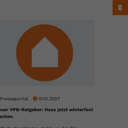
M
Presseportal
10.10.2007
uer VPB-Ratgeber: Haus jetzt winterfest
achen.