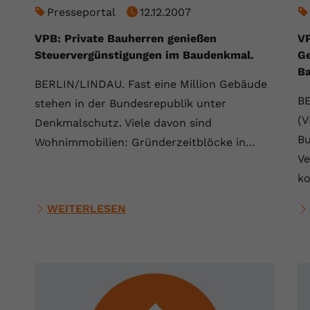
YouTube setzt dieses Cookie über
Presseportal
12.12.2007
Zweck
eingebettete YouTube-Videos und registriert
anonyme statistische Daten.
VPB: Private Bauherren genießen
VP
Steuervergünstigungen im Baudenkmal.
Ge
Ba
Name
yt-remote-device-id
BERLIN/LINDAU. Fast eine Million Gebäude
BE
stehen in der Bundesrepublik unter
Anbieter
Youtube.com
(V
Denkmalschutz. Viele davon sind
Laufzeit
Session
Bu
Wohnimmobilien: Gründerzeitblöcke in…
Ve
YouTube setzt diesen Cookie, um die
k
Videopräferenzen des Benutzers zu
Zweck
speichern, der eingebettete YouTube-Videos
WEITERLESEN
verwendet.
Name
yt.innertube::requests
Anbieter
youtube.com