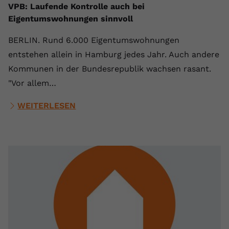
VPB: Laufende Kontrolle auch bei
Anbieter
youtube.com
Eigentumswohnungen sinnvoll
Laufzeit
2 Jahre
BERLIN. Rund 6.000 Eigentumswohnungen
entstehen allein in Hamburg jedes Jahr. Auch andere
YouTube setzt dieses Cookie über
Kommunen in der Bundesrepublik wachsen rasant.
Zweck
eingebettete YouTube-Videos und
registriert anonyme statistische Daten.
"Vor allem…
WEITERLESEN
Name
yt-remote-device-id
Anbieter
Youtube.com
Laufzeit
Session
YouTube setzt diesen Cookie, um die
Videopräferenzen des Benutzers zu
Zweck
speichern, der eingebettete YouTube-
Videos verwendet.