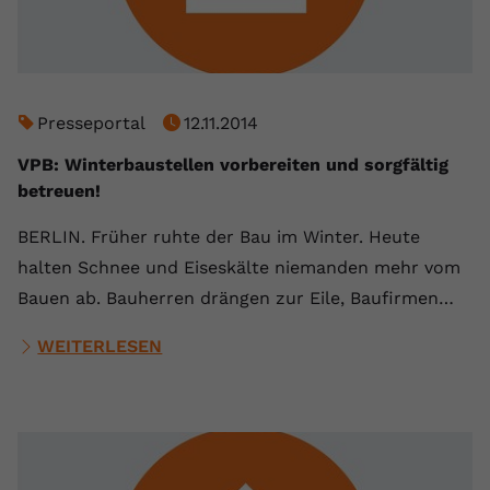
Name
yt.innertube::requests
Anbieter
youtube.com
Presseportal
12.11.2014
Laufzeit
Session
VPB: Winterbaustellen vorbereiten und sorgfältig
Dieser von YouTube gesetzte Cookie
betreuen!
registriert eine eindeutige ID, um
Zweck
Daten darüber zu speichern, welche
BERLIN. Früher ruhte der Bau im Winter. Heute
Videos von YouTube der Nutzer
halten Schnee und Eiseskälte niemanden mehr vom
gesehen hat.
Bauen ab. Bauherren drängen zur Eile, Baufirmen…
Name
yt.innertube::nextId
WEITERLESEN
Anbieter
Youtube.com
Laufzeit
Session
Dieser von YouTube gesetzte Cookie