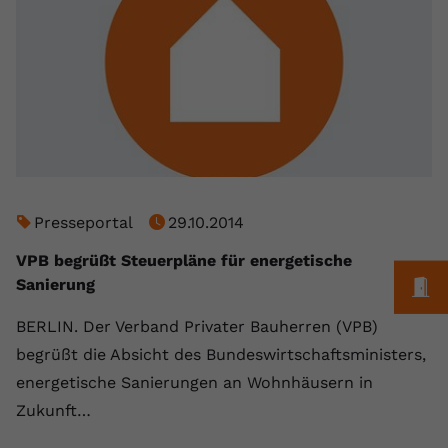
registriert eine eindeutige ID, um
Zweck
Daten darüber zu speichern, welche
Videos von YouTube der Nutzer
gesehen hat.
Name
yt-remote-connected-devices
Anbieter
Youtube.com
Presseportal
29.10.2014
Laufzeit
Session
VPB begrüßt Steuerpläne für energetische
YouTube setzt diesen Cookie, um die
M
Sanierung
Videopräferenzen des Nutzers zu
Zweck
speichern, der eingebettete YouTube-
BERLIN. Der Verband Privater Bauherren (VPB)
Videos verwendet.
begrüßt die Absicht des Bundeswirtschaftsministers,
energetische Sanierungen an Wohnhäusern in
Zukunft…