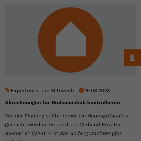
registriert eine eindeutige ID, um
Zweck
Daten darüber zu speichern, welche
Videos von YouTube der Nutzer
gesehen hat.
Name
yt-remote-connected-devices
M
Anbieter
Youtube.com
Laufzeit
Session
YouTube setzt diesen Cookie, um die
Expertenrat am Mittwoch
15.03.2023
Videopräferenzen des Nutzers zu
Zweck
speichern, der eingebettete YouTube-
Abrechnungen für Bodenaushub kontrollieren
Videos verwendet.
Vor der Planung sollte immer ein
Bodengutachten
gemacht werden, erinnert der Verband Privater
Bauherren (VPB). Erst das
Bodengutachten
gibt