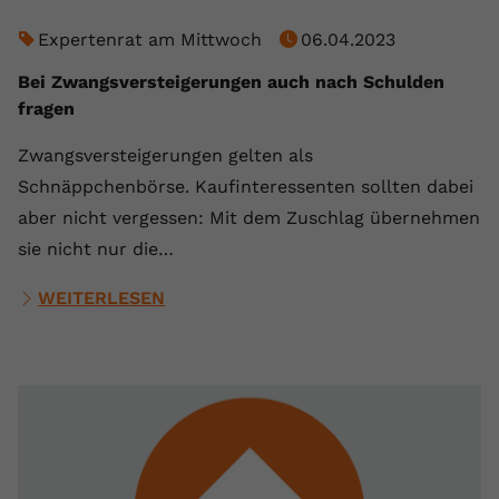
Anbieter
youtube.com
Expertenrat am Mittwoch
06.04.2023
Laufzeit
2 Jahre
Bei Zwangsversteigerungen auch nach Schulden
fragen
YouTube setzt dieses Cookie über
Zweck
eingebettete YouTube-Videos und
Zwangsversteigerungen gelten als
registriert anonyme statistische Daten.
Schnäppchenbörse. Kaufinteressenten sollten dabei
aber nicht vergessen: Mit dem Zuschlag übernehmen
Name
yt-remote-device-id
sie nicht nur die…
Anbieter
Youtube.com
WEITERLESEN
Laufzeit
Session
YouTube setzt diesen Cookie, um die
Videopräferenzen des Benutzers zu
Zweck
speichern, der eingebettete YouTube-
Videos verwendet.