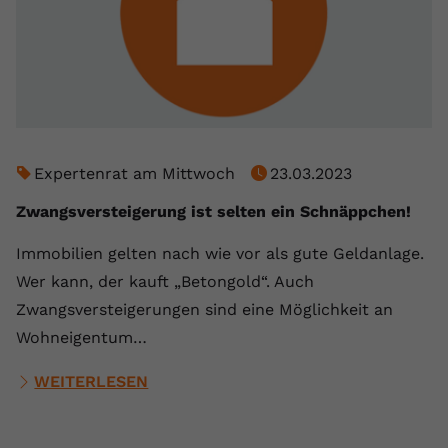
Name
yt.innertube::requests
Anbieter
youtube.com
Laufzeit
Session
Dieser von YouTube gesetzte Cookie
Expertenrat am Mittwoch
23.03.2023
registriert eine eindeutige ID, um
Zweck
Daten darüber zu speichern, welche
Zwangsversteigerung ist selten ein Schnäppchen!
Videos von YouTube der Nutzer
gesehen hat.
Immobilien gelten nach wie vor als gute Geldanlage.
Wer kann, der kauft „Betongold“. Auch
Zwangsversteigerungen sind eine Möglichkeit an
Name
yt.innertube::nextId
Wohneigentum…
Anbieter
Youtube.com
WEITERLESEN
Laufzeit
Session
Dieser von YouTube gesetzte Cookie