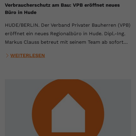
Verbraucherschutz am Bau: VPB eröffnet neues
Anbieter
youtube.com
Büro in Hude
Laufzeit
2 Jahre
HUDE/BERLIN. Der Verband Privater Bauherren (VPB)
eröffnet ein neues Regionalbüro in Hude. Dipl.-Ing.
YouTube setzt dieses Cookie über
Zweck
eingebettete YouTube-Videos und
Markus Clauss betreut mit seinem Team ab sofort…
registriert anonyme statistische Daten.
WEITERLESEN
Name
yt-remote-device-id
Anbieter
Youtube.com
Laufzeit
Session
YouTube setzt diesen Cookie, um die
Videopräferenzen des Benutzers zu
Zweck
speichern, der eingebettete YouTube-
Videos verwendet.