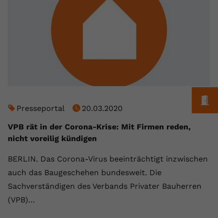
registriert eine eindeutige ID, um
Zweck
Daten darüber zu speichern, welche
Videos von YouTube der Nutzer
gesehen hat.
Name
yt-remote-connected-devices
Anbieter
Youtube.com
M
Presseportal
20.03.2020
Laufzeit
Session
VPB rät in der Corona-Krise: Mit Firmen reden,
YouTube setzt diesen Cookie, um die
nicht voreilig kündigen
Videopräferenzen des Nutzers zu
Zweck
speichern, der eingebettete YouTube-
BERLIN. Das Corona-Virus beeinträchtigt inzwischen
Videos verwendet.
auch das Baugeschehen bundesweit. Die
Sachverständigen des Verbands Privater Bauherren
(VPB)…