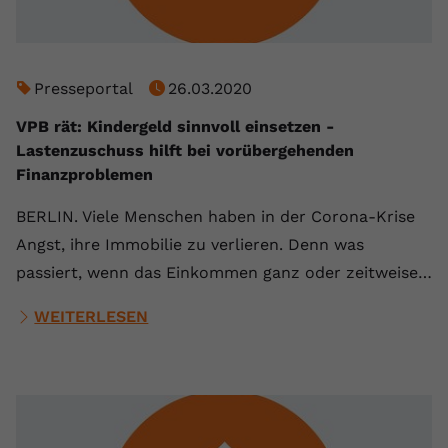
Name
yt.innertube::requests
Anbieter
youtube.com
Presseportal
26.03.2020
Laufzeit
Session
VPB rät: Kindergeld sinnvoll einsetzen -
Lastenzuschuss hilft bei vorübergehenden
Dieser von YouTube gesetzte Cookie
Finanzproblemen
registriert eine eindeutige ID, um
Zweck
Daten darüber zu speichern, welche
BERLIN. Viele Menschen haben in der Corona-Krise
Videos von YouTube der Nutzer
Angst, ihre Immobilie zu verlieren. Denn was
gesehen hat.
passiert, wenn das Einkommen ganz oder zeitweise…
Name
yt.innertube::nextId
WEITERLESEN
Anbieter
Youtube.com
Laufzeit
Session
Dieser von YouTube gesetzte Cookie