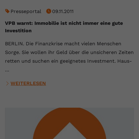
Name
yt.innertube::requests
Presseportal
09.11.2011
VPB warnt: Immobilie ist nicht immer eine gute
Anbieter
youtube.com
Investition
Laufzeit
Session
BERLIN. Die Finanzkrise macht vielen Menschen
Dieser von YouTube gesetzte Cookie
Sorge. Sie wollen ihr Geld über die unsicheren Zeiten
registriert eine eindeutige ID, um
retten und suchen ein geeignetes Investment. Haus-
Zweck
Daten darüber zu speichern, welche
…
Videos von YouTube der Nutzer
gesehen hat.
WEITERLESEN
Name
yt.innertube::nextId
Anbieter
Youtube.com
Laufzeit
Session
Dieser von YouTube gesetzte Cookie