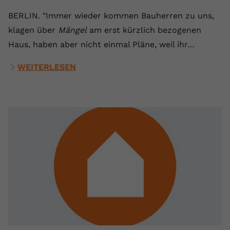
Anbieter
youtube.com
BERLIN. "Immer wieder kommen Bauherren zu uns,
klagen über
Mängel
am erst kürzlich bezogenen
Laufzeit
2 Jahre
Haus, haben aber nicht einmal Pläne, weil ihr…
YouTube setzt dieses Cookie über
WEITERLESEN
Zweck
eingebettete YouTube-Videos und
registriert anonyme statistische Daten.
Name
yt-remote-device-id
Anbieter
Youtube.com
Laufzeit
Session
YouTube setzt diesen Cookie, um die
Videopräferenzen des Benutzers zu
Zweck
speichern, der eingebettete YouTube-
Videos verwendet.