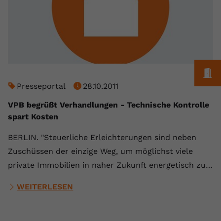
registriert eine eindeutige ID, um
Zweck
Daten darüber zu speichern, welche
Videos von YouTube der Nutzer
gesehen hat.
M
Name
yt-remote-connected-devices
Presseportal
28.10.2011
Anbieter
Youtube.com
VPB begrüßt Verhandlungen - Technische Kontrolle
Laufzeit
Session
spart Kosten
YouTube setzt diesen Cookie, um die
BERLIN. "Steuerliche Erleichterungen sind neben
Videopräferenzen des Nutzers zu
Zuschüssen der einzige Weg, um möglichst viele
Zweck
speichern, der eingebettete YouTube-
private Immobilien in naher Zukunft energetisch zu…
Videos verwendet.
WEITERLESEN