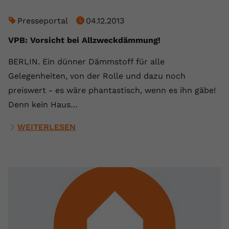
Name
yt.innertube::requests
Presseportal
04.12.2013
Anbieter
youtube.com
VPB: Vorsicht bei Allzweckdämmung!
Laufzeit
Session
BERLIN. Ein dünner Dämmstoff für alle
Gelegenheiten, von der Rolle und dazu noch
Dieser von YouTube gesetzte Cookie
preiswert - es wäre phantastisch, wenn es ihn gäbe!
registriert eine eindeutige ID, um
Denn kein Haus…
Zweck
Daten darüber zu speichern, welche
Videos von YouTube der Nutzer
WEITERLESEN
gesehen hat.
Name
yt.innertube::nextId
Anbieter
Youtube.com
Laufzeit
Session
Dieser von YouTube gesetzte Cookie