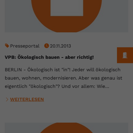
registriert eine eindeutige ID, um
Zweck
Daten darüber zu speichern, welche
Videos von YouTube der Nutzer
gesehen hat.
Name
yt-remote-connected-devices
Presseportal
20.11.2013
M
Anbieter
Youtube.com
VPB: Ökologisch bauen - aber richtig!
Laufzeit
Session
BERLIN - Ökologisch ist "in"! Jeder will ökologisch
bauen, wohnen, modernisieren. Aber was genau ist
YouTube setzt diesen Cookie, um die
eigentlich "ökologisch"? Und vor allem: Wie…
Videopräferenzen des Nutzers zu
Zweck
speichern, der eingebettete YouTube-
WEITERLESEN
Videos verwendet.