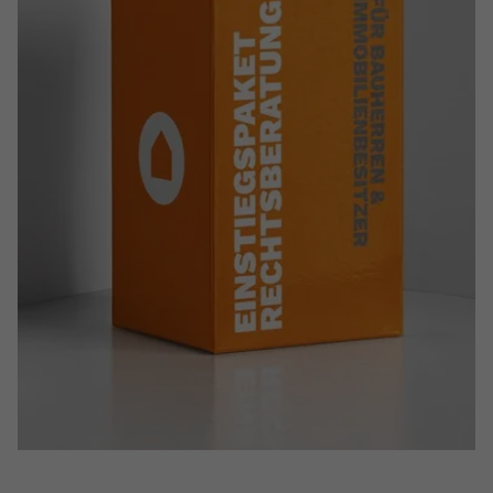
Name
yt.innertube::requests
Anbieter
youtube.com
Laufzeit
Session
Dieser von YouTube gesetzte Cookie
registriert eine eindeutige ID, um
Zweck
Daten darüber zu speichern, welche
Videos von YouTube der Nutzer
gesehen hat.
Name
yt.innertube::nextId
Anbieter
Youtube.com
Laufzeit
Session
Dieser von YouTube gesetzte Cookie