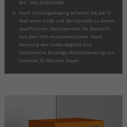
BIC: WELADED1WBB
Anbieter
youtube.com
Nach Zahlungseingang erhalten Sie per E-
Laufzeit
2 Jahre
Mail einen Code und den Kontakt zu einem
qualifizierten Rechtsanwalt für Baurecht
YouTube setzt dieses Cookie über
aus dem VPB-Anwaltsnetzwerk. Nach
Zweck
eingebettete YouTube-Videos und
registriert anonyme statistische Daten.
Nennung des Codes beginnt Ihre
telefonische Einstiegs-Rechtsberatung von
maximal 20 Minuten Dauer.
Name
yt-remote-device-id
Anbieter
Youtube.com
Laufzeit
Session
YouTube setzt diesen Cookie, um die
Videopräferenzen des Benutzers zu
Zweck
speichern, der eingebettete YouTube-
Videos verwendet.